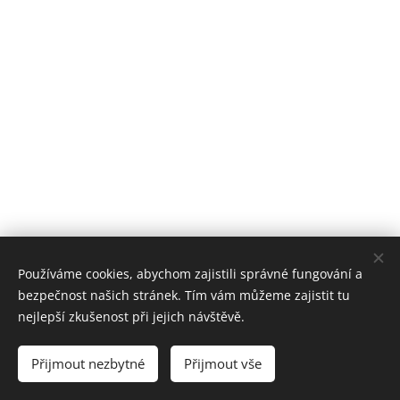
Používáme cookies, abychom zajistili správné fungování a
RYCHLÝ KONTAKT
bezpečnost našich stránek. Tím vám můžeme zajistit tu
Michal Francke
nejlepší zkušenost při jejich návštěvě.
+420 739 520 440
info@jizerun.cz
Přijmout nezbytné
Přijmout vše
Vytvořeno službou
Webnode
Cookies