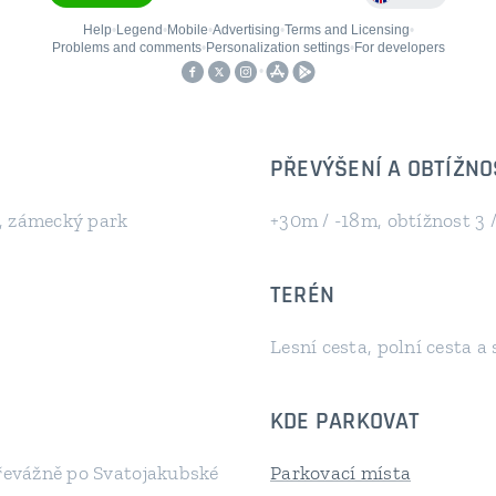
PŘEVÝŠENÍ A OBTÍŽNO
J, zámecký park
+30m / -18m, obtížnost 3 /
TERÉN
Lesní cesta, polní cesta a 
KDE PARKOVAT
převážně po Svatojakubské
Parkovací místa