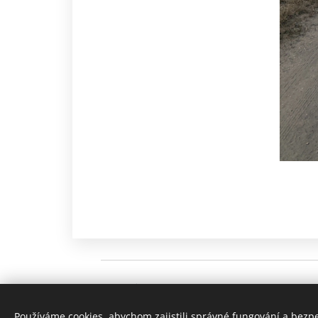
RYCHLÝ KONTAKT
Michal Francke
Používáme cookies, abychom zajistili správné fungování a bezp