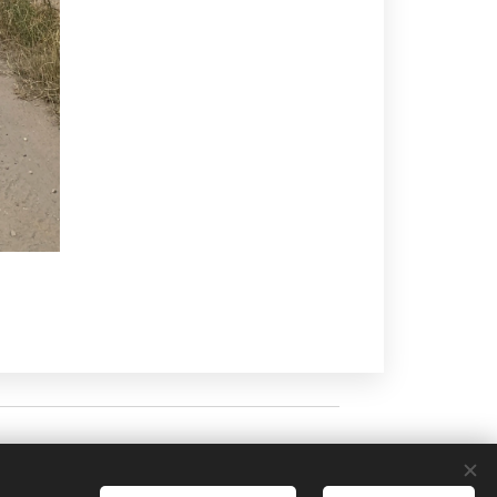
Vytvořeno službou
Webnode
Cookies