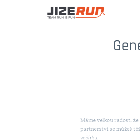
Gen
Máme velkou radost, že s
partnerství se můžeš tě
večírku
.