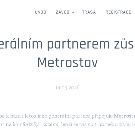
ÚVOD
ZÁVOD
TRASA
REGISTRACE
erálním partnerem zůs
Metrostav
14.03.2026
e k nám i letos jako generální partner připojuje
Metrosta
šit na
komfortnější zázemí
, lepší
servis na trati
nebo
živou 