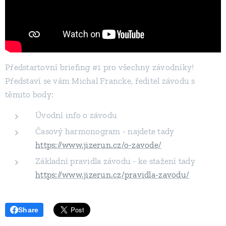
Předstartovní briefing #1 pro všechny závodníky!
Představí se vám Michal Francke, ředitel závodu s
těmito body:
Úvodní info o závodu
Časový harmonogram - najdete tady
https://www.jizerun.cz/o-zavode/
Základní pravidla závodu - ke stažení tady
https://www.jizerun.cz/pravidla-zavodu/
Share