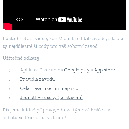
Poslechněte si video, kde Michal, ředitel závodu, sděluje
ty nejdůležitější body pro váš sobotní závod!
Užitečné odkazy:
Aplikace Jizerun na
Google play
a
App store
Pravidla závodu
Cela trasa Jizerun mapy.cz
Jednotlivé úseky (ke stažení)
Přejeme klidné přípravy, zdravé týmové hráče a v
sobotu se těšíme na viděnou!