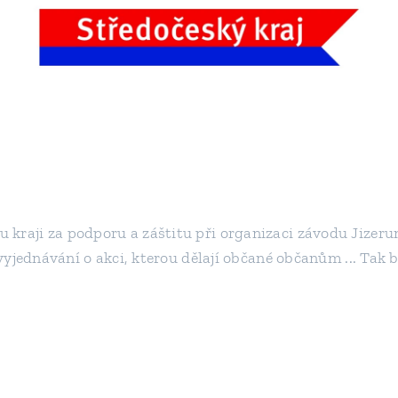
kraji za podporu a záštitu při organizaci závodu Jizeru
 vyjednávání o akci, kterou dělají občané občanům ... Tak 