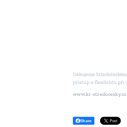
Děkujeme Středočeskému 
přístup a flexibilitu při
www.kr-stredocesky.cz
Share